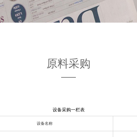
原料采购
设备采购一栏表
设备名称