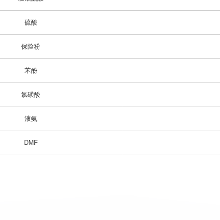
硫酸
保险粉
苯酚
氯磺酸
液氨
DMF