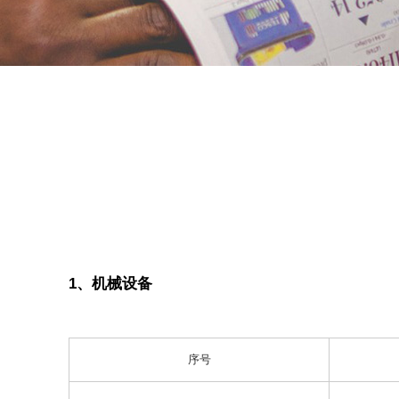
1、机械设备
序号