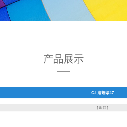
产品展示
C.I.溶剂紫47
[ 返 回 ]